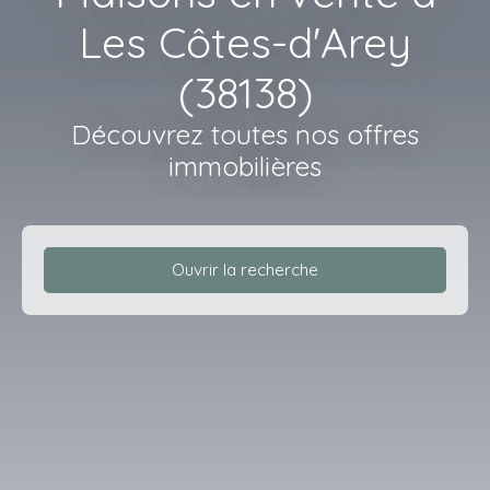
Les Côtes-d'Arey
(38138)
Découvrez toutes nos offres
immobilières
Ouvrir la recherche
Type d'offre
Vente
Type de bien
Maison
Localisation
Les Côtes-d'Arey (38138)