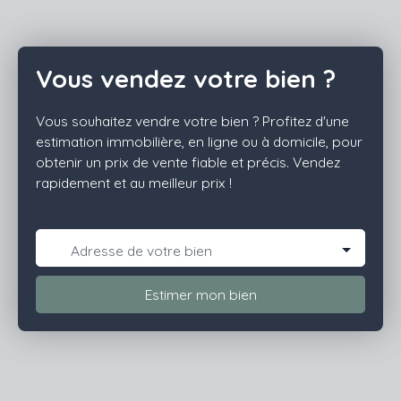
cette maison de plain-
pied de 139,66 m² offre
un cadre de vie
Vous vendez votre bien ?
privilégié sur une
parcelle de 2 345 m².
Vous souhaitez vendre votre bien ? Profitez d'une
Ici, les espaces
estimation immobilière, en ligne ou à domicile, pour
respirent, la lumière
obtenir un prix de vente fiable et précis. Vendez
s'invite
rapidement et au meilleur prix !
généreusement et la
nature est
omniprésente. Dès
l'entrée, la pièce de vie
Adresse de votre bien
séduit par ses beaux
volumes et sa
Estimer mon bien
luminosité. Ouverte sur
la cuisine, elle devient
le cœur de la maison,
un lieu propice aux
moments de partage