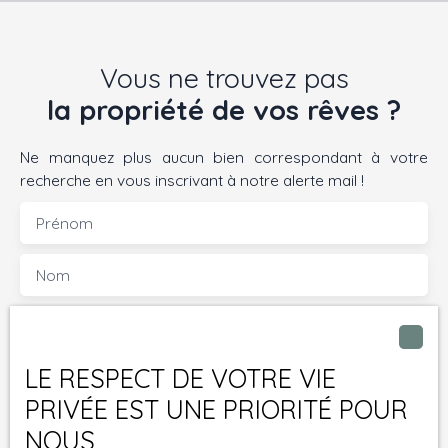
en famille ou entre
amis. Un cellier et une
chaufferie viennent
Vous ne trouvez pas
compléter les espaces
fonctionnels du
la propriété de vos rêves ?
quotidien. L'espace
nuit se compose de
Ne manquez plus aucun bien correspondant à votre
trois chambres, toutes
recherche en vous inscrivant à notre alerte mail !
équipées de placards
intégrés, ainsi que
Prénom
d'une salle de bains
offrant à la fois une
Nom
baignoire et une
douche, pour
Email
répondre aux besoins
de chacun. À
LE RESPECT DE VOTRE VIE
Type d'offre
l'extérieur, le vaste
Vente
terrain invite à
PRIVÉE EST UNE PRIORITÉ POUR
imaginer un jardin
Type de bien
NOUS
Maison