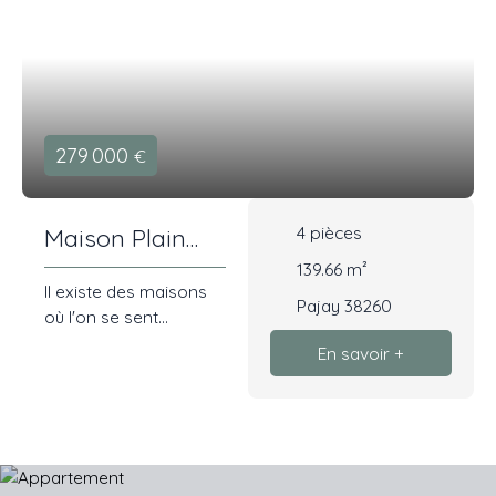
279 000
€
4
pièces
Maison Plain
pied
139.66
m²
Il existe des maisons
Pajay 38260
où l'on se sent
immédiatement chez
En savoir +
soi. Celle-ci en fait
partie. À l'abri de
l'agitation, dans un
environnement
paisible où le calme
est un véritable luxe,