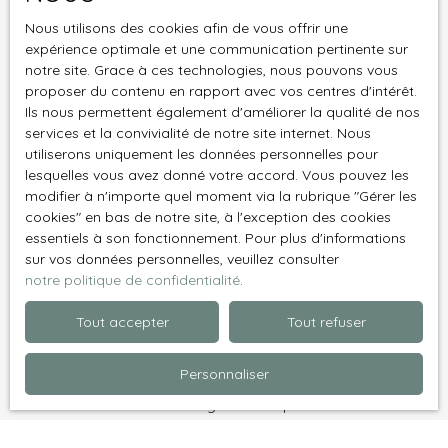
paysager, un potager,
une piscine ou
Nous utilisons des cookies afin de vous offrir une
Localisation
Pajay (38260)
simplement à profiter
expérience optimale et une communication pertinente sur
du calme environnant.
notre site. Grace à ces technologies, nous pouvons vous
Budget max (€)
proposer du contenu en rapport avec vos centres d'intérêt.
Le double garage
Ils nous permettent également d'améliorer la qualité de nos
apporte un confort
services et la convivialité de notre site internet. Nous
supplémentaire. Côté
Surface min (m²)
utiliserons uniquement les données personnelles pour
équipements, la
lesquelles vous avez donné votre accord. Vous pouvez les
maison dispose de
Pièces min
modifier à n'importe quel moment via la rubrique ″Gérer les
menuiseries PVC en
cookies″ en bas de notre site, à l'exception des cookies
double vitrage, de
essentiels à son fonctionnement. Pour plus d'informations
J'accepte le traitement de mes données
volets en bois, d'un
sur vos données personnelles, veuillez consulter
personnelles conformément au RGPD. Si vous ne
portail et de portes de
notre politique de confidentialité
.
souhaitez pas faire l'objet de prospection
garage motorisés. Le
commerciale par voie téléphonique, vous pouvez
chauffage au sol est
Tout accepter
Tout refuser
vous inscrire gratuitement sur la liste d'opposition
assuré par une
au démarchage téléphonique, prévu par l'article
chaudière au fioul.
Personnaliser
L223-1 du code de la consommation, sur le site
L'assainissement
Internet www.bloctel.gouv.fr ou par courrier
individuel est à
adressé à :
remettre aux normes.